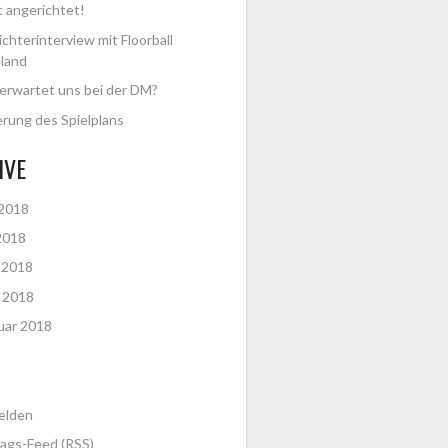
t angerichtet!
ichterinterview mit Floorball
land
erwartet uns bei der DM?
rung des Spielplans
IVE
 2018
2018
l 2018
 2018
uar 2018
elden
rags-Feed (
RSS
)