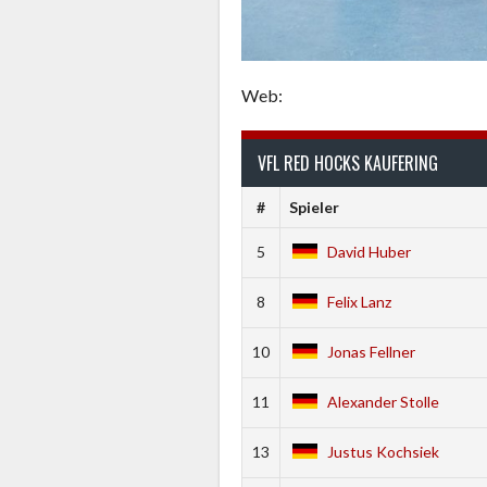
Web:
VFL RED HOCKS KAUFERING
#
Spieler
5
David Huber
8
Felix Lanz
10
Jonas Fellner
11
Alexander Stolle
13
Justus Kochsiek