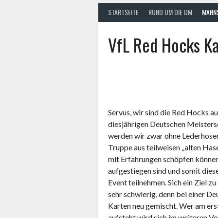
STARTSEITE
RUND UM DIE DM
MANN
VfL Red Hocks Ka
Servus, wir sind die Red Hocks au
diesjährigen Deutschen Meistersc
werden wir zwar ohne Lederhosen
Truppe aus teilweisen „alten Has
mit Erfahrungen schöpfen können 
aufgestiegen sind und somit diese
Event teilnehmen. Sich ein Ziel z
sehr schwierig, denn bei einer D
Karten neu gemischt. Wer am ers
aufsteht wird sich im weiteren Ve