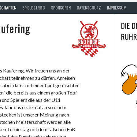
SCHAFTEN
SPIELBETRIEB
SPONSOREN
DATENSCHUTZ
IMPRESSUM
ufering
DIE D
RUHR
s Kaufering. Wir freuen uns an der
haft teilnehmen zu dürfen. Anreisen
 aber dafür mit einer bunt gemischten
en“ die bereits aus einem großen Topf
und Spielern die aus der U11
s Jahr das erste mal an so einem
u stecken ist unserer Meinung nach
eutschen Meisterschaft werden alle
ten Turniertag mit dem falschen Fuß
rlauf des Events sehr schwer tun.