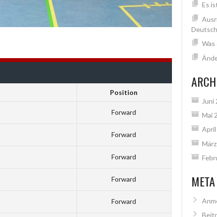
Es is
Ausr
Deutsch
Was 
Ände
ARCH
Position
Juni
Forward
Mai 
Apri
Forward
März
Forward
Febr
META
Forward
Anm
Forward
Beit