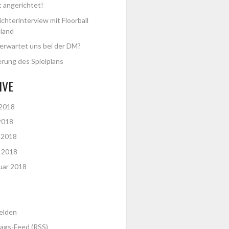
t angerichtet!
ichterinterview mit Floorball
land
erwartet uns bei der DM?
rung des Spielplans
IVE
 2018
2018
l 2018
 2018
uar 2018
elden
rags-Feed (
RSS
)