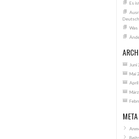
Es is
Ausr
Deutsch
Was 
Ände
ARCH
Juni
Mai 
Apri
März
Febr
META
Anm
Beit