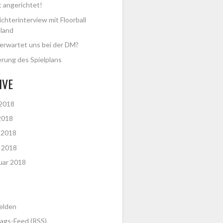
t angerichtet!
ichterinterview mit Floorball
land
erwartet uns bei der DM?
rung des Spielplans
IVE
 2018
2018
l 2018
 2018
uar 2018
elden
rags-Feed (
RSS
)