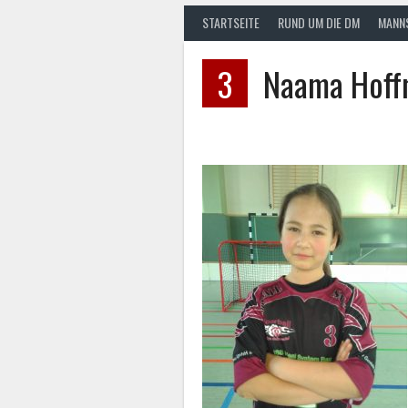
STARTSEITE
RUND UM DIE DM
MANN
3
Naama Hoff