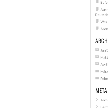
Es is
Ausr
Deutsch
Was 
Ände
ARCH
Juni
Mai 
Apri
März
Febr
META
Anm
Beit